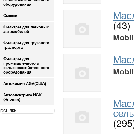
оборудования
Масл
Смазки
(43)
Фильтры для легковых
автомобилей
Mobil
Фильтры для грузового
траспорта
Мас
Фильтры для
промышленного и
сельскохозяйственного
Mobil
оборудования
Автохимия AGA(США)
Автоэлектрика NGK
Мас
(Япония)
сель
ССЫЛКИ
(295