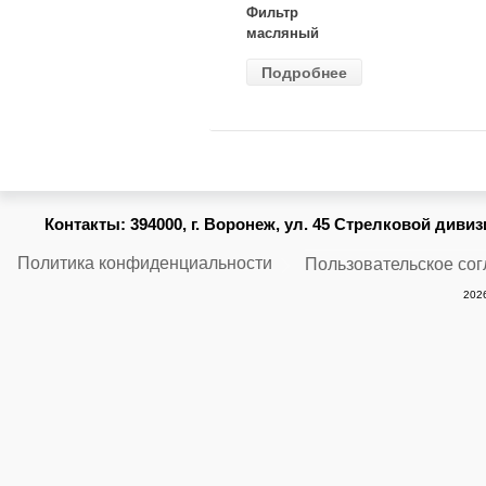
Фильтр
масляный
ВАЗ-2105
Подробнее
(MANN) W
914/2
Контакты:
394000, г. Воронеж, ул. 45 Стрелковой дивизии
Политика конфиденциальности
Пользовательское со
2026