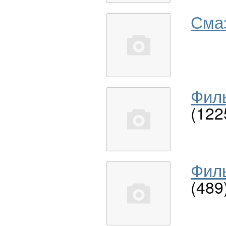
Сма
Филь
(122
Филь
(489