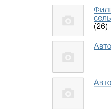
Фил
сель
(26)
Авт
Авто