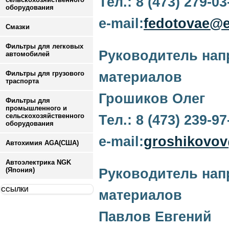
Тел.: 8 (473) 279-0
оборудования
e-mail:
fedotovae@e
Смазки
Фильтры для легковых
Руководитель нап
автомобилей
Фильтры для грузового
материалов
траспорта
Грошиков Олег
Фильтры для
промышленного и
сельскохозяйственного
Тел.: 8 (473) 239-9
оборудования
е-mail:
groshikovov
Автохимия AGA(США)
Автоэлектрика NGK
(Япония)
Руководитель нап
ССЫЛКИ
материалов
Павлов Евгений