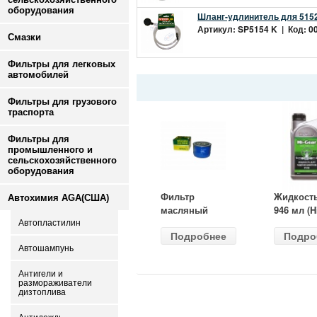
оборудования
Шланг-удлинитель для 5152
Артикул: SP5154 K | Код: 00
Смазки
Фильтры для легковых
автомобилей
Фильтры для грузового
траспорта
Фильтры для
промышленного и
сельскохозяйственного
оборудования
Фильтр
Жидкост
Автохимия AGA(США)
масляный
946 мл (H
ВАЗ-2105
Gear) HG
Автопластилин
Подробнее
Подро
(MANN) W
бесцветн
Автошампунь
914/2
Антигели и
размораживатели
дизтоплива