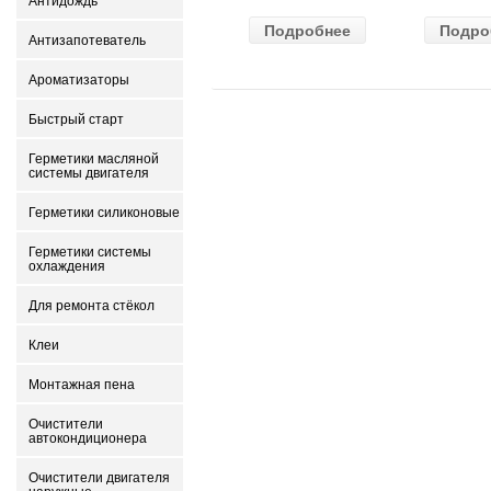
Антидождь
ВАЗ-2105
Gear) HG
Подробнее
Подро
(MANN) W
бесцветн
Антизапотеватель
914/2
Ароматизаторы
Быстрый старт
Герметики масляной
системы двигателя
Герметики силиконовые
Герметики системы
охлаждения
Для ремонта стёкол
Клеи
Монтажная пена
Очистители
автокондиционера
Очистители двигателя