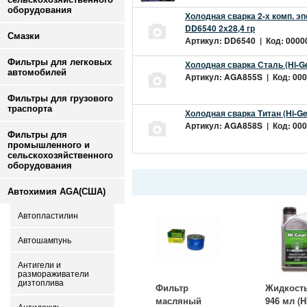
оборудования
Холодная сварка 2-х комп. эп
DD6540 2х28,4 гр
Смазки
Артикул: DD6540 | Код: 00000
Фильтры для легковых
Холодная сварка Сталь (Hi-G
автомобилей
Артикул: AGA855S | Код: 0000
Фильтры для грузового
траспорта
Холодная сварка Титан (Hi-Ge
Артикул: AGA858S | Код: 0000
Фильтры для
промышленного и
сельскохозяйственного
оборудования
Автохимия AGA(США)
Автопластилин
Автошампунь
Антигели и
размораживатели
дизтоплива
Фильтр
Жидкост
масляный
946 мл (H