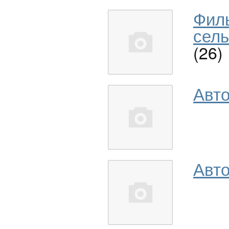
Фил
сель
(26)
Авт
Авто