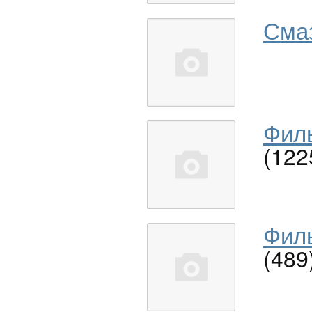
Сма
Филь
(122
Филь
(489