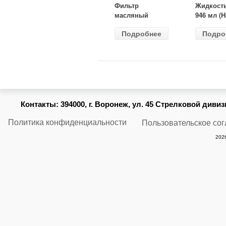
Фильтр
Жидкост
масляный
946 мл (H
ВАЗ-2105
Gear) HG
Подробнее
Подро
(MANN) W
бесцветн
914/2
Контакты:
394000, г. Воронеж, ул. 45 Стрелковой дивизии
Политика конфиденциальности
Пользовательское со
2026