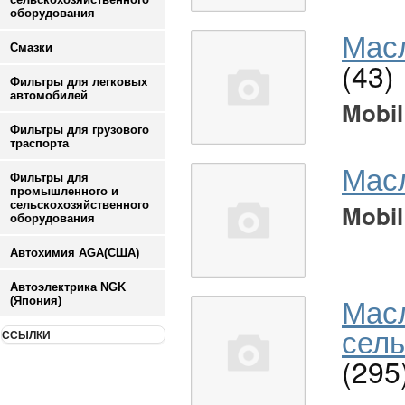
оборудования
Масл
Смазки
(43)
Фильтры для легковых
автомобилей
Mobil
Фильтры для грузового
траспорта
Мас
Фильтры для
промышленного и
сельскохозяйственного
Mobil
оборудования
Автохимия AGA(США)
Автоэлектрика NGK
Мас
(Япония)
сель
ССЫЛКИ
(295