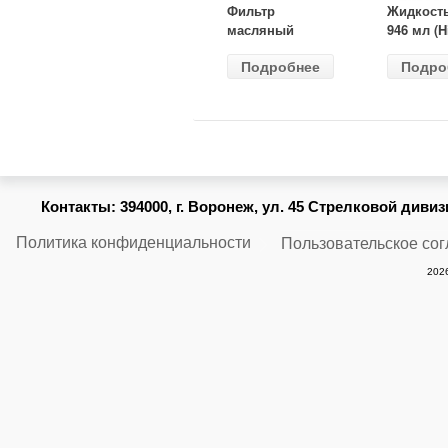
Фильтр
Жидкост
масляный
946 мл (H
ВАЗ-2105
Gear) HG
Подробнее
Подро
(MANN) W
бесцветн
914/2
Контакты:
394000, г. Воронеж, ул. 45 Стрелковой дивизии
Политика конфиденциальности
Пользовательское со
2026