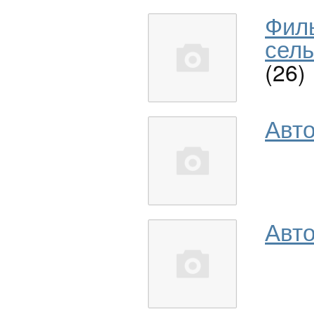
Фил
сель
(26)
Авт
Авто