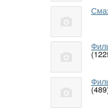
Сма
Филь
(122
Филь
(489