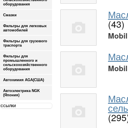
оборудования
Масл
Смазки
(43)
Фильтры для легковых
автомобилей
Mobil
Фильтры для грузового
траспорта
Мас
Фильтры для
промышленного и
сельскохозяйственного
Mobil
оборудования
Автохимия AGA(США)
Автоэлектрика NGK
Мас
(Япония)
сель
ССЫЛКИ
(295