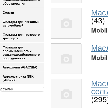
оборудования
Масл
Смазки
(43)
Фильтры для легковых
автомобилей
Mobil
Фильтры для грузового
траспорта
Мас
Фильтры для
промышленного и
сельскохозяйственного
Mobil
оборудования
Автохимия AGA(США)
Автоэлектрика NGK
Мас
(Япония)
сель
ССЫЛКИ
(295