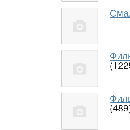
Сма
Филь
(122
Филь
(489