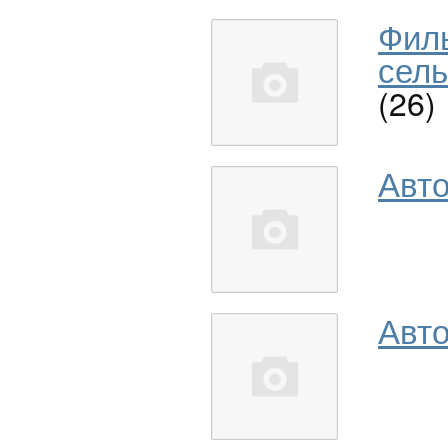
Фил
сель
(26)
Авт
Авто