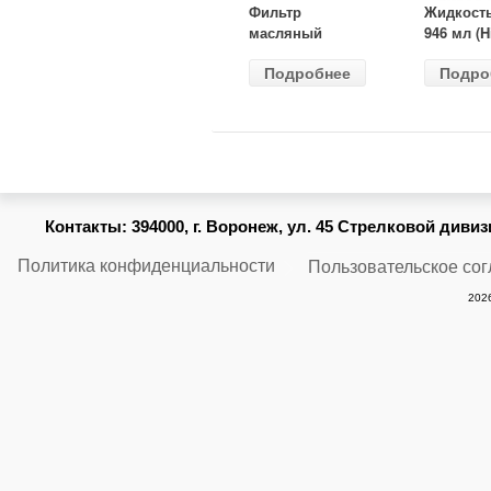
Фильтр
Жидкост
масляный
946 мл (H
ВАЗ-2105
Gear) HG
Подробнее
Подро
(MANN) W
бесцветн
914/2
Контакты:
394000, г. Воронеж, ул. 45 Стрелковой дивизии
Политика конфиденциальности
Пользовательское со
2026