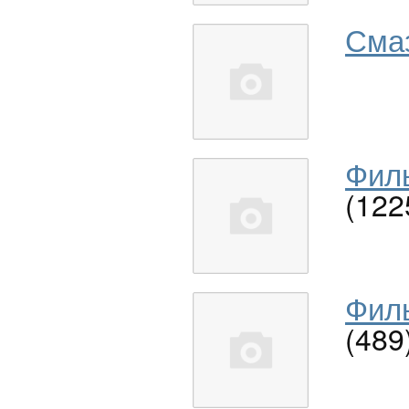
Сма
Филь
(122
Филь
(489