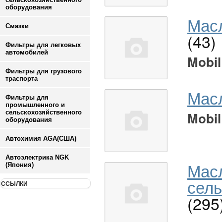
оборудования
Масл
Смазки
(43)
Фильтры для легковых
автомобилей
Mobil
Фильтры для грузового
траспорта
Мас
Фильтры для
промышленного и
сельскохозяйственного
Mobil
оборудования
Автохимия AGA(США)
Автоэлектрика NGK
Мас
(Япония)
сель
ССЫЛКИ
(295