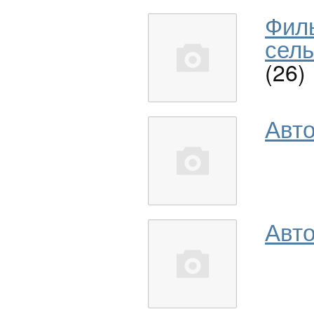
Фил
сель
(26)
Авт
Авто