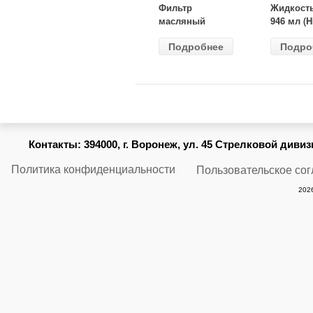
Фильтр
Жидкост
масляный
946 мл (H
ВАЗ-2105
Gear) HG
Подробнее
Подро
(MANN) W
бесцветн
914/2
Контакты:
394000, г. Воронеж, ул. 45 Стрелковой дивизии
Политика конфиденциальности
Пользовательское со
2026