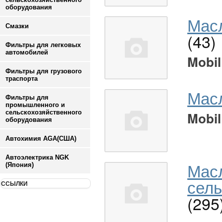
оборудования
Масл
Смазки
(43)
Фильтры для легковых
автомобилей
Mobil
Фильтры для грузового
траспорта
Мас
Фильтры для
промышленного и
сельскохозяйственного
Mobil
оборудования
Автохимия AGA(США)
Автоэлектрика NGK
Мас
(Япония)
сель
ССЫЛКИ
(295