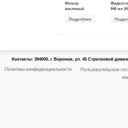
Фильтр
Жидкост
масляный
946 мл (H
ВАЗ-2105
Gear) HG
Подробнее
Подро
(MANN) W
бесцветн
914/2
Контакты:
394000, г. Воронеж, ул. 45 Стрелковой дивизии
Политика конфиденциальности
Пользовательское со
2026