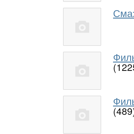
Сма
Филь
(122
Филь
(489