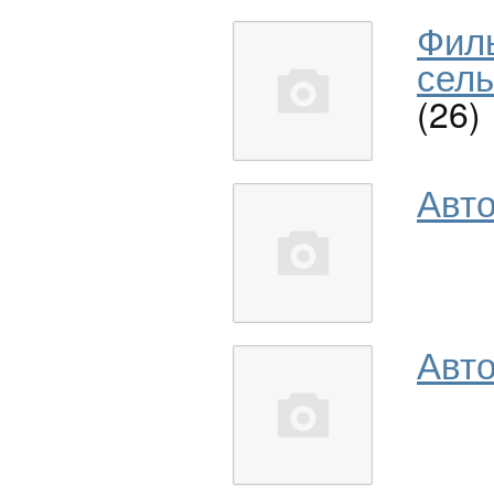
Фил
сель
(26)
Авт
Авто