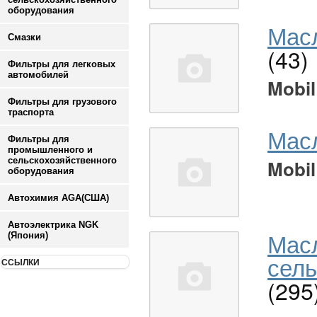
оборудования
Масл
Смазки
(43)
Фильтры для легковых
автомобилей
Mobil
Фильтры для грузового
траспорта
Мас
Фильтры для
промышленного и
сельскохозяйственного
Mobil
оборудования
Автохимия AGA(США)
Автоэлектрика NGK
Мас
(Япония)
сель
ССЫЛКИ
(295