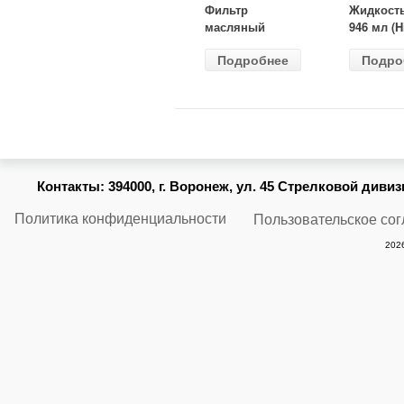
Фильтр
Жидкост
масляный
946 мл (H
ВАЗ-2105
Gear) HG
Подробнее
Подро
(MANN) W
бесцветн
914/2
Контакты:
394000, г. Воронеж, ул. 45 Стрелковой дивизии
Политика конфиденциальности
Пользовательское со
2026