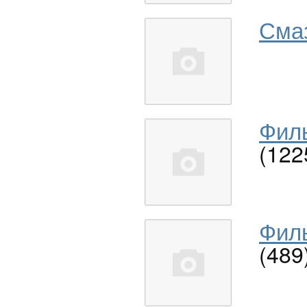
Сма
Филь
(122
Филь
(489