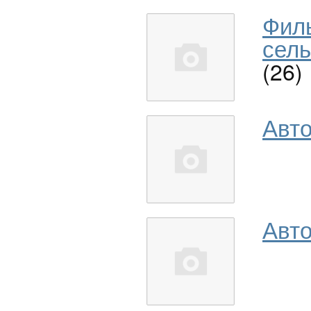
Фил
сель
(26)
Авт
Авто