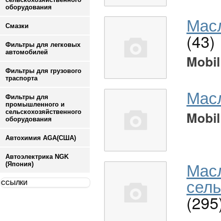
оборудования
Масл
Смазки
(43)
Фильтры для легковых
автомобилей
Mobil
Фильтры для грузового
траспорта
Мас
Фильтры для
промышленного и
сельскохозяйственного
Mobil
оборудования
Автохимия AGA(США)
Автоэлектрика NGK
Мас
(Япония)
сель
ССЫЛКИ
(295