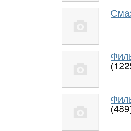
Сма
Филь
(122
Филь
(489