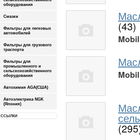
оборудования
Масл
Смазки
(43)
Фильтры для легковых
автомобилей
Mobil
Фильтры для грузового
траспорта
Мас
Фильтры для
промышленного и
сельскохозяйственного
Mobil
оборудования
Автохимия AGA(США)
Автоэлектрика NGK
Мас
(Япония)
сель
ССЫЛКИ
(295