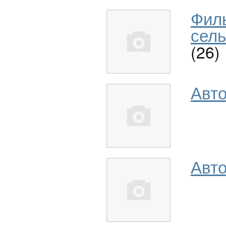
Фил
сель
(26)
Авт
Авто