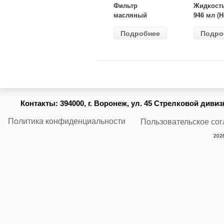
Фильтр
Жидкост
масляный
946 мл (H
ВАЗ-2105
Gear) HG
Подробнее
Подро
(MANN) W
бесцветн
914/2
Контакты:
394000, г. Воронеж, ул. 45 Стрелковой дивизии
Политика конфиденциальности
Пользовательское со
2026