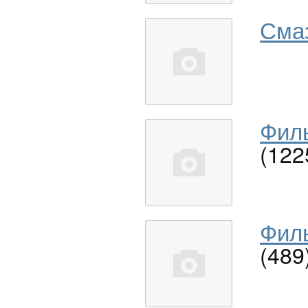
Сма
Филь
(122
Филь
(489