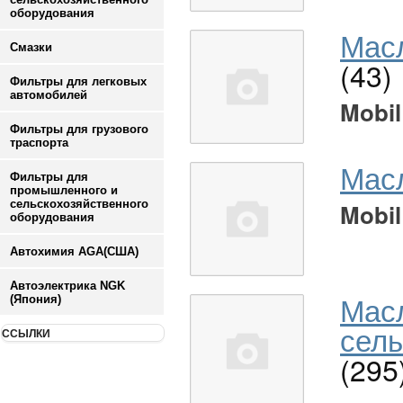
оборудования
Масл
Смазки
(43)
Фильтры для легковых
автомобилей
Mobil
Фильтры для грузового
траспорта
Мас
Фильтры для
промышленного и
сельскохозяйственного
Mobil
оборудования
Автохимия AGA(США)
Автоэлектрика NGK
Мас
(Япония)
сель
ССЫЛКИ
(295