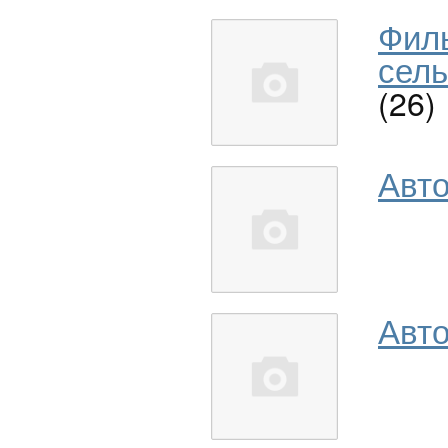
Фил
сель
(26)
Авт
Авто