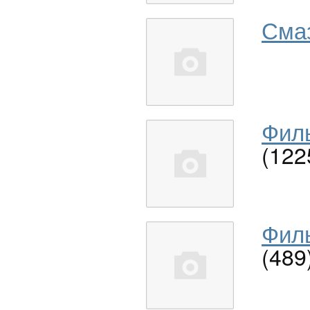
Сма
Филь
(122
Филь
(489