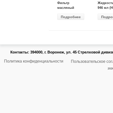
Фильтр
Жидкост
масляный
946 мл (H
ВАЗ-2105
Gear) HG
Подробнее
Подро
(MANN) W
бесцветн
914/2
Контакты:
394000, г. Воронеж, ул. 45 Стрелковой дивизии
Политика конфиденциальности
Пользовательское со
2026