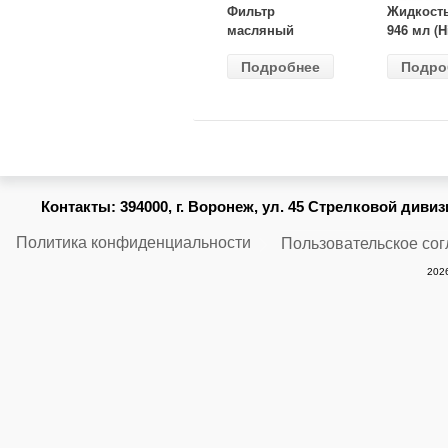
Фильтр
Жидкост
масляный
946 мл (H
ВАЗ-2105
Gear) HG
Подробнее
Подро
(MANN) W
бесцветн
914/2
Контакты:
394000, г. Воронеж, ул. 45 Стрелковой дивизии
Политика конфиденциальности
Пользовательское со
2026