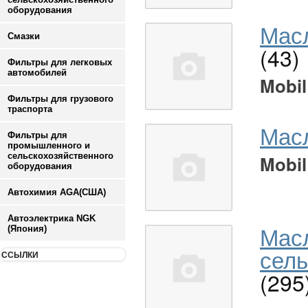
оборудования
Масл
Смазки
(43)
Фильтры для легковых
автомобилей
Mobil
Фильтры для грузового
траспорта
Мас
Фильтры для
промышленного и
сельскохозяйственного
Mobil
оборудования
Автохимия AGA(США)
Автоэлектрика NGK
Мас
(Япония)
сель
ССЫЛКИ
(295