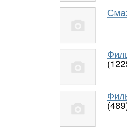
Сма
Филь
(122
Филь
(489