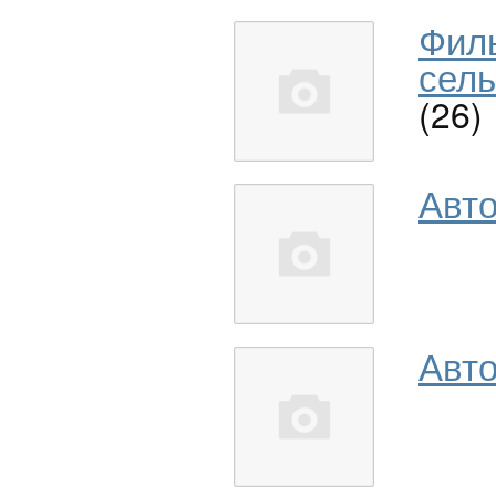
Фил
сель
(26)
Авт
Авто