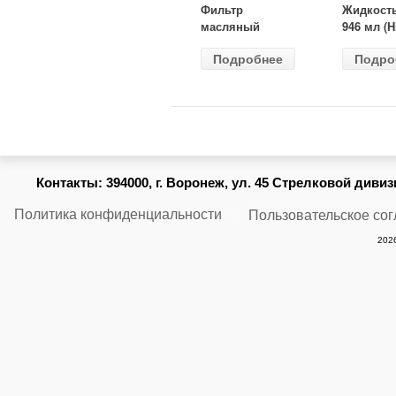
Фильтр
Жидкост
масляный
946 мл (H
ВАЗ-2105
Gear) HG
Подробнее
Подро
(MANN) W
бесцветн
914/2
Контакты:
394000, г. Воронеж, ул. 45 Стрелковой дивизии
Политика конфиденциальности
Пользовательское со
2026