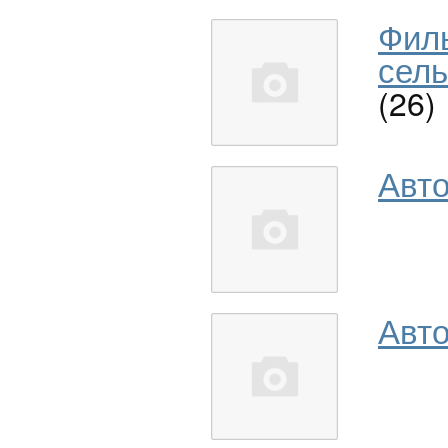
Фил
сель
(26)
Авт
Авто