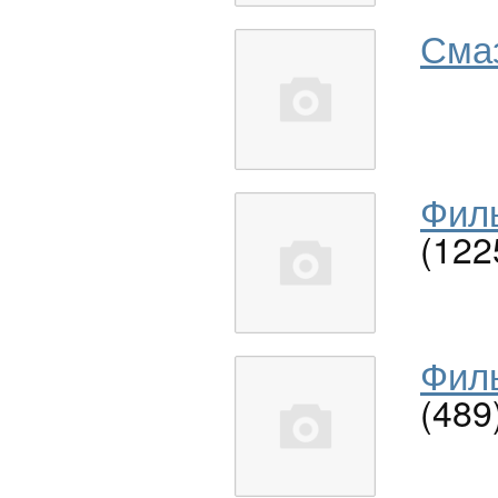
Сма
Филь
(122
Филь
(489