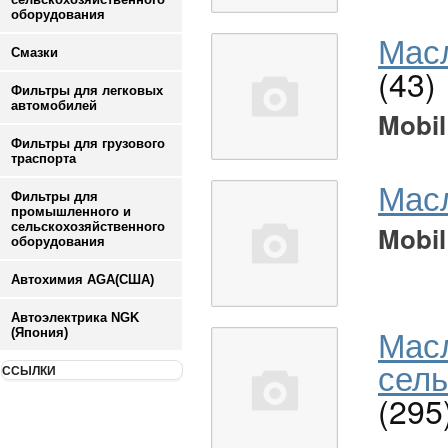
оборудования
Масл
Смазки
(43)
Фильтры для легковых
автомобилей
Mobil
Фильтры для грузового
траспорта
Мас
Фильтры для
промышленного и
сельскохозяйственного
Mobil
оборудования
Автохимия AGA(США)
Автоэлектрика NGK
Мас
(Япония)
сель
ССЫЛКИ
(295