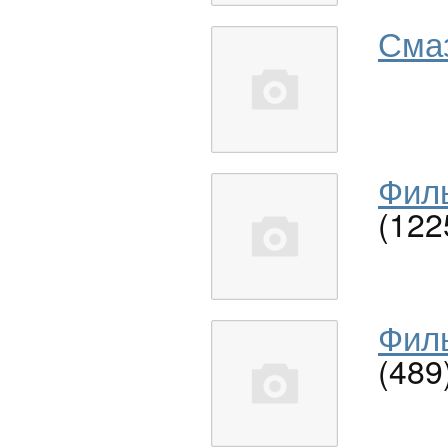
Сма
Филь
(122
Филь
(489