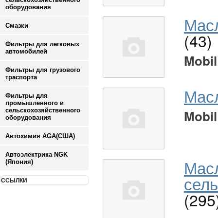
оборудования
Масл
Смазки
(43)
Фильтры для легковых
автомобилей
Mobil
Фильтры для грузового
траспорта
Мас
Фильтры для
промышленного и
сельскохозяйственного
Mobil
оборудования
Автохимия AGA(США)
Автоэлектрика NGK
Мас
(Япония)
сель
ССЫЛКИ
(295