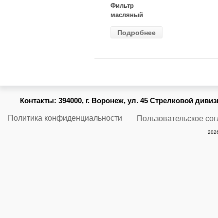
Фильтр
масляный
ВАЗ-2105
Подробнее
(MANN) W
914/2
Контакты:
394000, г. Воронеж, ул. 45 Стрелковой дивизии
Политика конфиденциальности
Пользовательское со
2026