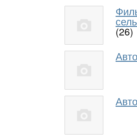
Фил
сель
(26)
Авт
Авто