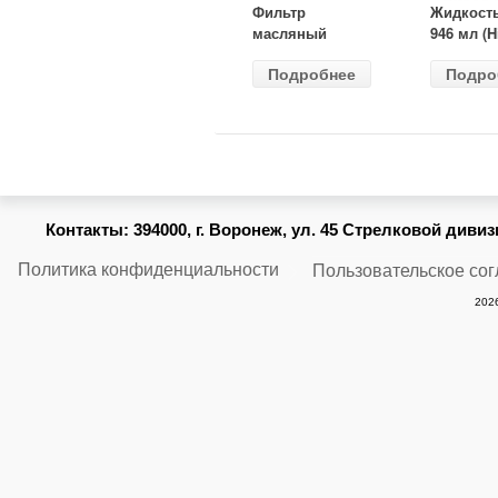
Фильтр
Жидкост
масляный
946 мл (H
ВАЗ-2105
Gear) HG
Подробнее
Подро
(MANN) W
бесцветн
914/2
Контакты:
394000, г. Воронеж, ул. 45 Стрелковой дивизии
Политика конфиденциальности
Пользовательское со
2026