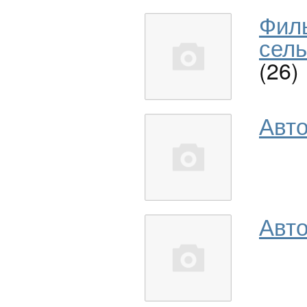
Фил
сель
(26)
Авт
Авто