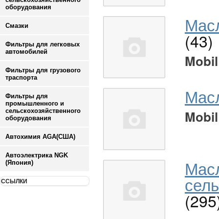
оборудования
Масл
Смазки
(43)
Фильтры для легковых
автомобилей
Mobil
Фильтры для грузового
траспорта
Мас
Фильтры для
промышленного и
сельскохозяйственного
Mobil
оборудования
Автохимия AGA(США)
Автоэлектрика NGK
Мас
(Япония)
сель
ССЫЛКИ
(295