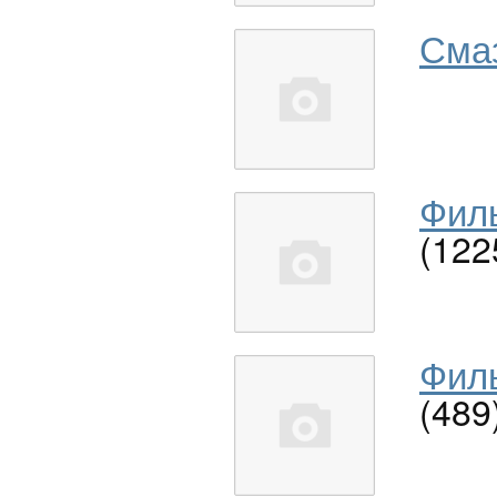
Сма
Филь
(122
Филь
(489