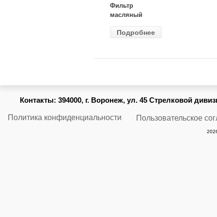
Фильтр
масляный
ВАЗ-2105
Подробнее
(MANN) W
914/2
Контакты:
394000, г. Воронеж, ул. 45 Стрелковой дивизии
Политика конфиденциальности
Пользовательское со
2026