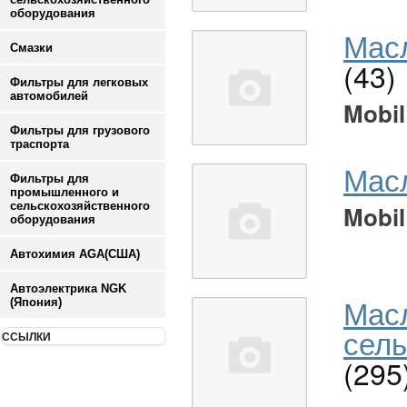
оборудования
Масл
Смазки
(43)
Фильтры для легковых
автомобилей
Mobil
Фильтры для грузового
траспорта
Мас
Фильтры для
промышленного и
сельскохозяйственного
Mobil
оборудования
Автохимия AGA(США)
Автоэлектрика NGK
Мас
(Япония)
сель
ССЫЛКИ
(295