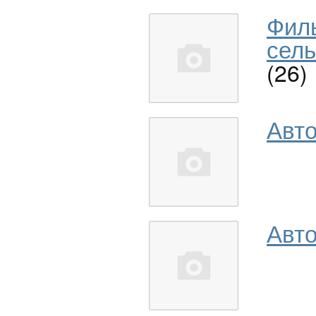
Фил
сель
(26)
Авт
Авто