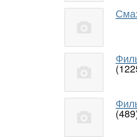
Сма
Филь
(122
Филь
(489