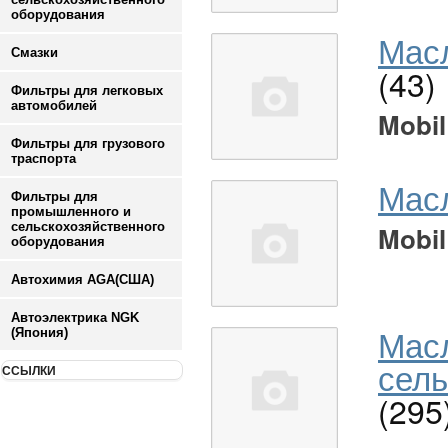
оборудования
Масл
Смазки
(43)
Фильтры для легковых
автомобилей
Mobil
Фильтры для грузового
траспорта
Мас
Фильтры для
промышленного и
сельскохозяйственного
Mobil
оборудования
Автохимия AGA(США)
Автоэлектрика NGK
Мас
(Япония)
сель
ССЫЛКИ
(295