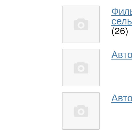
Фил
сель
(26)
Авт
Авто