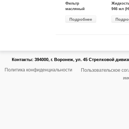
Фильтр
Жидкост
масляный
946 мл (H
ВАЗ-2105
Gear) HG
Подробнее
Подро
(MANN) W
бесцветн
914/2
Контакты:
394000, г. Воронеж, ул. 45 Стрелковой дивизии
Политика конфиденциальности
Пользовательское со
2026