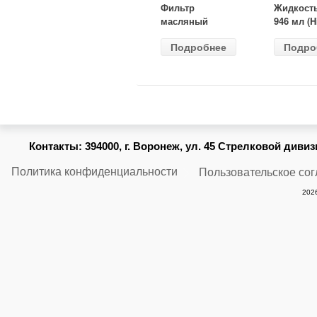
Фильтр
Жидкост
масляный
946 мл (H
ВАЗ-2105
Gear) HG
Подробнее
Подро
(MANN) W
бесцветн
914/2
Контакты:
394000, г. Воронеж, ул. 45 Стрелковой дивизии
Политика конфиденциальности
Пользовательское со
2026