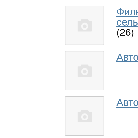
Фил
сель
(26)
Авт
Авто