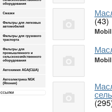
оборудования
Масл
Смазки
(43)
Фильтры для легковых
автомобилей
Mobil
Фильтры для грузового
траспорта
Мас
Фильтры для
промышленного и
сельскохозяйственного
Mobil
оборудования
Автохимия AGA(США)
Автоэлектрика NGK
Мас
(Япония)
сель
ССЫЛКИ
(295