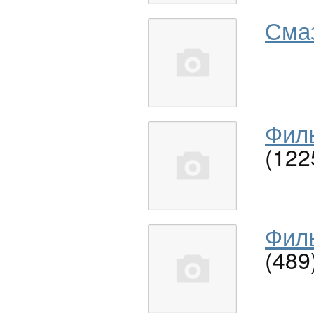
Сма
Филь
(122
Филь
(489