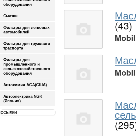
оборудования
Масл
Смазки
(43)
Фильтры для легковых
автомобилей
Mobil
Фильтры для грузового
траспорта
Мас
Фильтры для
промышленного и
сельскохозяйственного
Mobil
оборудования
Автохимия AGA(США)
Автоэлектрика NGK
Мас
(Япония)
сель
ССЫЛКИ
(295