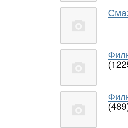
Сма
Филь
(122
Филь
(489