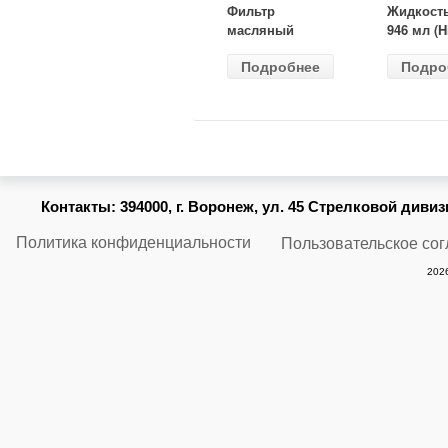
Фильтр
Жидкост
масляный
946 мл (H
ВАЗ-2105
Gear) HG
Подробнее
Подро
(MANN) W
бесцветн
914/2
Контакты:
394000, г. Воронеж, ул. 45 Стрелковой дивизии
Политика конфиденциальности
Пользовательское со
2026