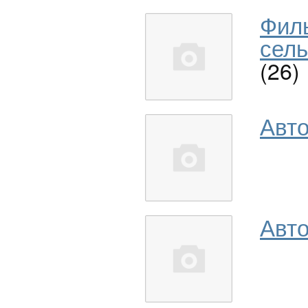
Фил
сель
(26)
Авт
Авто