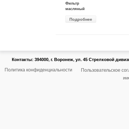
Фильтр
масляный
ВАЗ-2105
Подробнее
(MANN) W
914/2
Контакты:
394000, г. Воронеж, ул. 45 Стрелковой дивизии
Политика конфиденциальности
Пользовательское со
2026