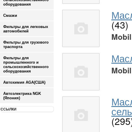
оборудования
Масл
Смазки
(43)
Фильтры для легковых
автомобилей
Mobil
Фильтры для грузового
траспорта
Мас
Фильтры для
промышленного и
сельскохозяйственного
Mobil
оборудования
Автохимия AGA(США)
Автоэлектрика NGK
Мас
(Япония)
сель
ССЫЛКИ
(295