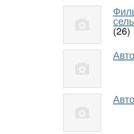
Фил
сель
(26)
Авт
Авто