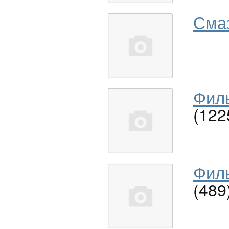
Сма
Филь
(122
Филь
(489