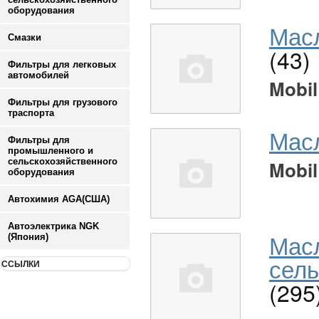
оборудования
Масл
Смазки
(43)
Фильтры для легковых
автомобилей
Mobil
Фильтры для грузового
траспорта
Мас
Фильтры для
промышленного и
сельскохозяйственного
Mobil
оборудования
Автохимия AGA(США)
Автоэлектрика NGK
Мас
(Япония)
сель
ССЫЛКИ
(295