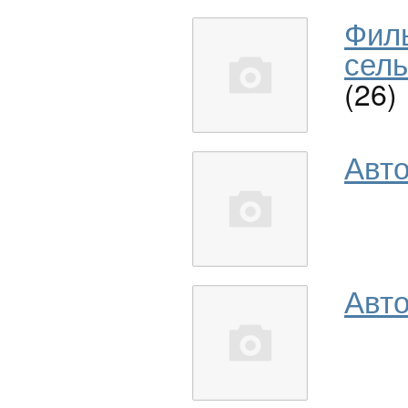
Фил
сель
(26)
Авт
Авто