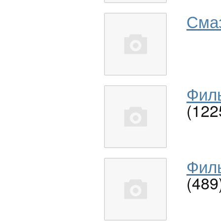
Сма
Филь
(122
Филь
(489