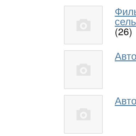
Фил
сель
(26)
Авт
Авто