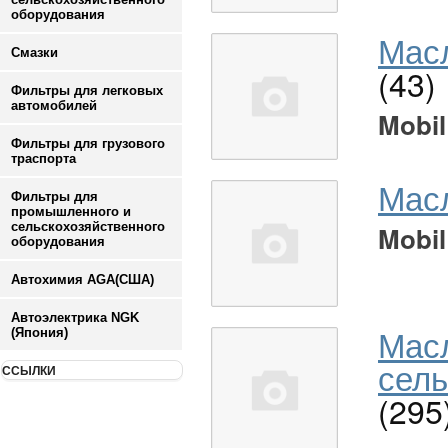
оборудования
Масл
Смазки
(43)
Фильтры для легковых
автомобилей
Mobil
Фильтры для грузового
траспорта
Мас
Фильтры для
промышленного и
сельскохозяйственного
Mobil
оборудования
Автохимия AGA(США)
Автоэлектрика NGK
Мас
(Япония)
сель
ССЫЛКИ
(295