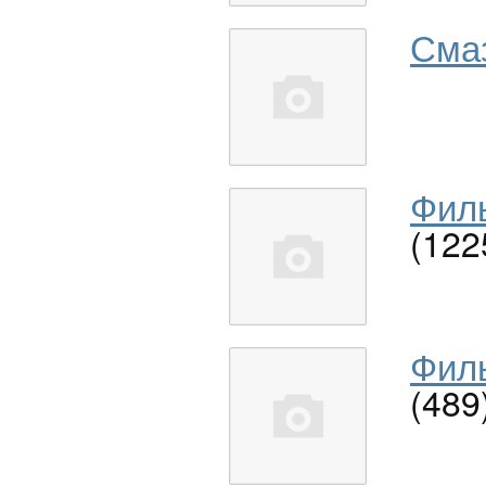
Сма
Филь
(122
Филь
(489