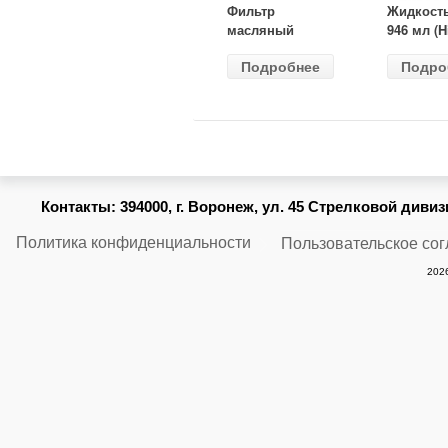
Фильтр
Жидкост
масляный
946 мл (H
ВАЗ-2105
Gear) HG
Подробнее
Подро
(MANN) W
бесцветн
914/2
Контакты:
394000, г. Воронеж, ул. 45 Стрелковой дивизии
Политика конфиденциальности
Пользовательское со
2026