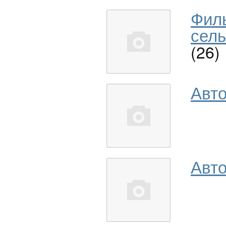
Фил
сель
(26)
Авт
Авто