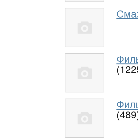
Сма
Филь
(122
Филь
(489