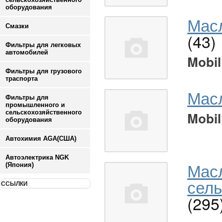
оборудования
Масл
Смазки
(43)
Фильтры для легковых
автомобилей
Mobil
Фильтры для грузового
траспорта
Мас
Фильтры для
промышленного и
сельскохозяйственного
Mobil
оборудования
Автохимия AGA(США)
Автоэлектрика NGK
Мас
(Япония)
сель
ССЫЛКИ
(295