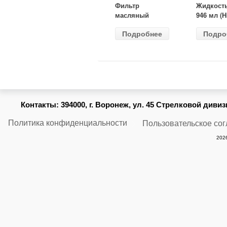
Фильтр
Жидкост
масляный
946 мл (H
ВАЗ-2105
Gear) HG
Подробнее
Подро
(MANN) W
бесцветн
914/2
Контакты:
394000, г. Воронеж, ул. 45 Стрелковой дивизии
Политика конфиденциальности
Пользовательское со
2026