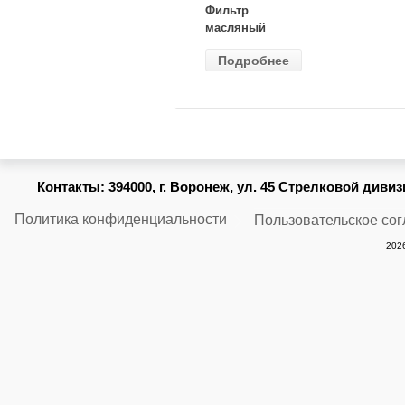
Фильтр
масляный
ВАЗ-2105
Подробнее
(MANN) W
914/2
Контакты:
394000, г. Воронеж, ул. 45 Стрелковой дивизии
Политика конфиденциальности
Пользовательское со
2026