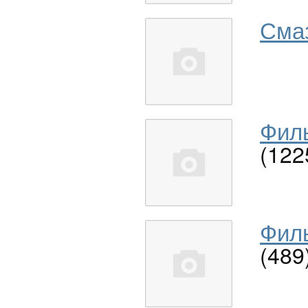
Сма
Филь
(122
Филь
(489