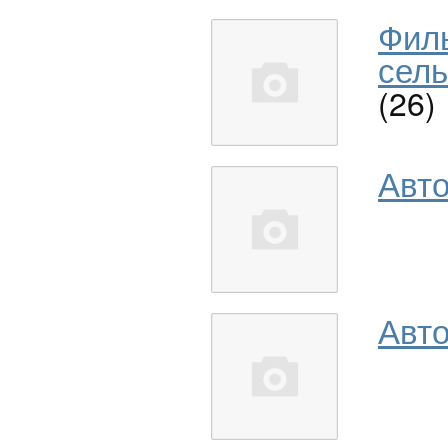
Фил
сель
(26)
Авт
Авто