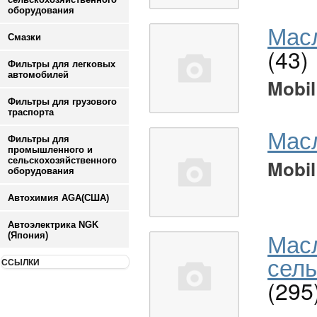
оборудования
Масл
Смазки
(43)
Фильтры для легковых
автомобилей
Mobil
Фильтры для грузового
траспорта
Мас
Фильтры для
промышленного и
сельскохозяйственного
Mobil
оборудования
Автохимия AGA(США)
Автоэлектрика NGK
Мас
(Япония)
сель
ССЫЛКИ
(295