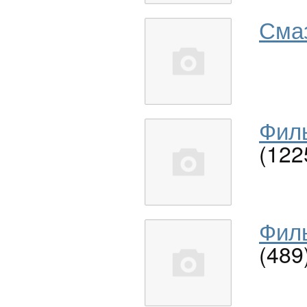
Сма
Филь
(122
Филь
(489