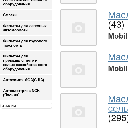
оборудования
Масл
Смазки
(43)
Фильтры для легковых
автомобилей
Mobil
Фильтры для грузового
траспорта
Мас
Фильтры для
промышленного и
сельскохозяйственного
Mobil
оборудования
Автохимия AGA(США)
Автоэлектрика NGK
Мас
(Япония)
сель
ССЫЛКИ
(295