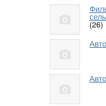
Фил
сель
(26)
Авт
Авто