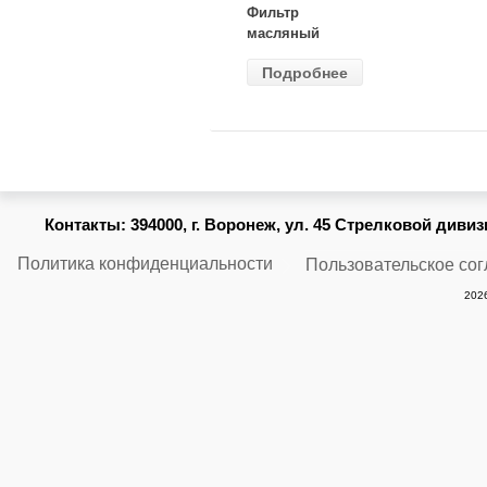
Фильтр
масляный
ВАЗ-2105
Подробнее
(MANN) W
914/2
Контакты:
394000, г. Воронеж, ул. 45 Стрелковой дивизии
Политика конфиденциальности
Пользовательское со
2026