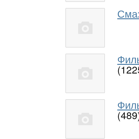
Сма
Филь
(122
Филь
(489