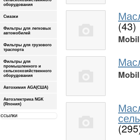
оборудования
Масл
Смазки
(43)
Фильтры для легковых
автомобилей
Mobil
Фильтры для грузового
траспорта
Мас
Фильтры для
промышленного и
сельскохозяйственного
Mobil
оборудования
Автохимия AGA(США)
Автоэлектрика NGK
Мас
(Япония)
сель
ССЫЛКИ
(295