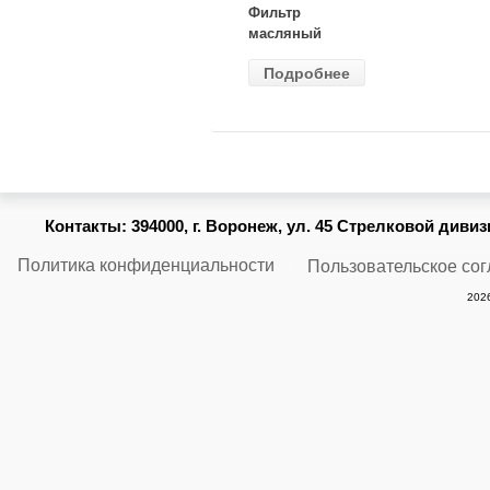
Фильтр
масляный
ВАЗ-2105
Подробнее
(MANN) W
914/2
Контакты:
394000, г. Воронеж, ул. 45 Стрелковой дивизии
Политика конфиденциальности
Пользовательское со
2026