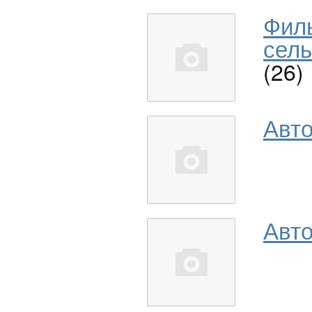
Фил
сель
(26)
Авт
Авто