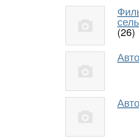
Фил
сель
(26)
Авт
Авто