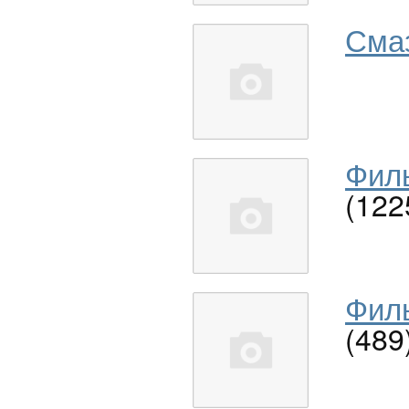
Сма
Филь
(122
Филь
(489