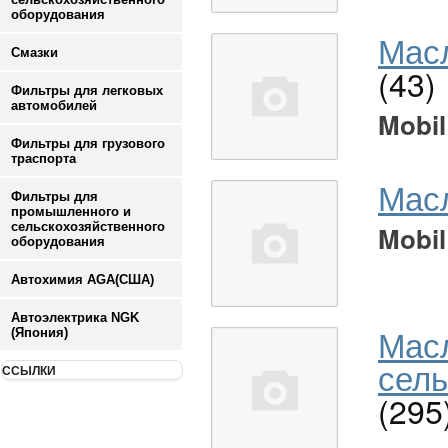
оборудования
Масл
Смазки
(43)
Фильтры для легковых
автомобилей
Mobil
Фильтры для грузового
траспорта
Мас
Фильтры для
промышленного и
сельскохозяйственного
Mobil
оборудования
Автохимия AGA(США)
Автоэлектрика NGK
Мас
(Япония)
сель
ССЫЛКИ
(295