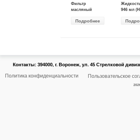
Фильтр
Жидкост
масляный
946 мл (H
ВАЗ-2105
Gear) HG
Подробнее
Подро
(MANN) W
бесцветн
914/2
Контакты:
394000, г. Воронеж, ул. 45 Стрелковой дивизии
Политика конфиденциальности
Пользовательское со
2026