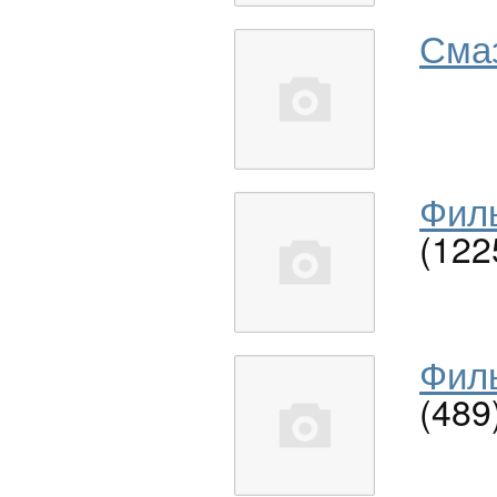
Сма
Филь
(122
Филь
(489