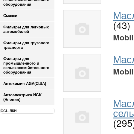
оборудования
Масл
Смазки
(43)
Фильтры для легковых
автомобилей
Mobil
Фильтры для грузового
траспорта
Мас
Фильтры для
промышленного и
сельскохозяйственного
Mobil
оборудования
Автохимия AGA(США)
Автоэлектрика NGK
Мас
(Япония)
сель
ССЫЛКИ
(295