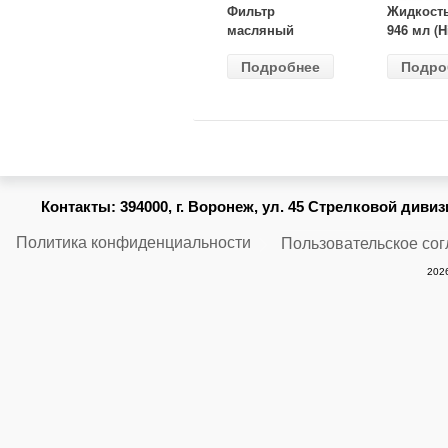
Фильтр
Жидкост
масляный
946 мл (H
ВАЗ-2105
Gear) HG
Подробнее
Подро
(MANN) W
бесцветн
914/2
Контакты:
394000, г. Воронеж, ул. 45 Стрелковой дивизии
Политика конфиденциальности
Пользовательское со
2026