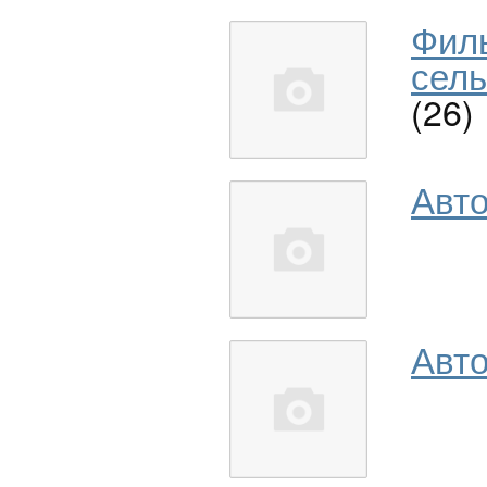
Фил
сель
(26)
Авт
Авто