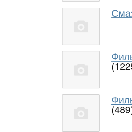
Сма
Филь
(122
Филь
(489