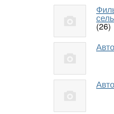
Фил
сель
(26)
Авт
Авто