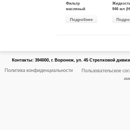
Фильтр
Жидкост
масляный
946 мл (H
ВАЗ-2105
Gear) HG
Подробнее
Подро
(MANN) W
бесцветн
914/2
Контакты:
394000, г. Воронеж, ул. 45 Стрелковой дивизии
Политика конфиденциальности
Пользовательское со
2026