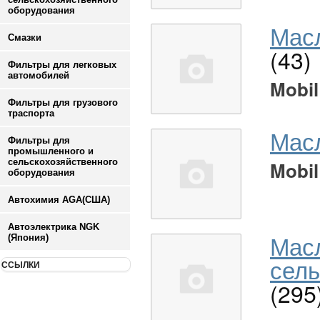
оборудования
Масл
Смазки
(43)
Фильтры для легковых
автомобилей
Mobil
Фильтры для грузового
траспорта
Мас
Фильтры для
промышленного и
сельскохозяйственного
Mobil
оборудования
Автохимия AGA(США)
Автоэлектрика NGK
Мас
(Япония)
сель
ССЫЛКИ
(295