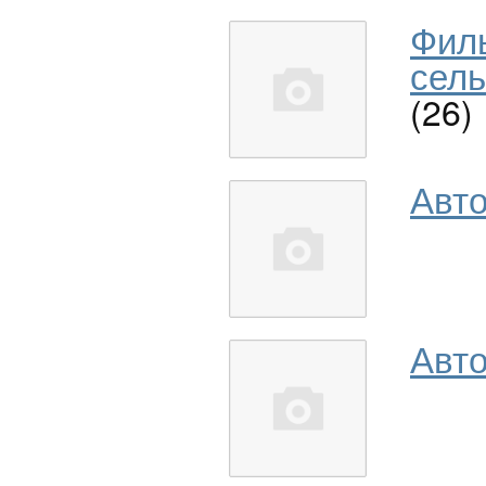
Фил
сель
(26)
Авт
Авто