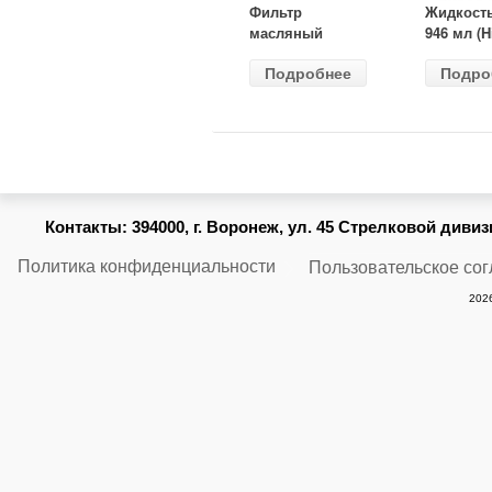
Фильтр
Жидкост
масляный
946 мл (H
ВАЗ-2105
Gear) HG
Подробнее
Подро
(MANN) W
бесцветн
914/2
Контакты:
394000, г. Воронеж, ул. 45 Стрелковой дивизии
Политика конфиденциальности
Пользовательское со
2026