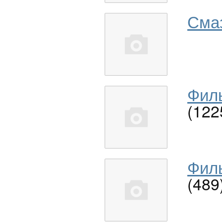
Сма
Филь
(122
Филь
(489