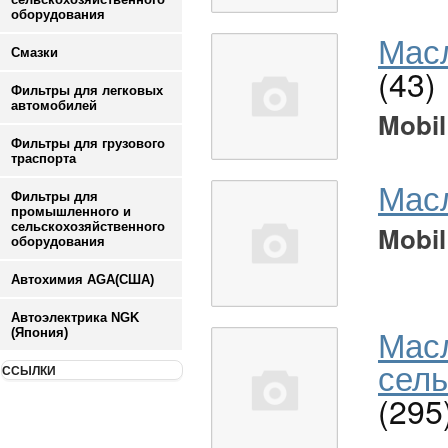
оборудования
Масл
Смазки
(43)
Фильтры для легковых
автомобилей
Mobil
Фильтры для грузового
траспорта
Мас
Фильтры для
промышленного и
сельскохозяйственного
Mobil
оборудования
Автохимия AGA(США)
Автоэлектрика NGK
Мас
(Япония)
сель
ССЫЛКИ
(295