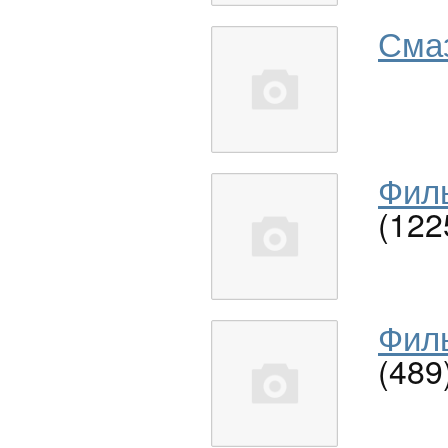
Сма
Филь
(122
Филь
(489