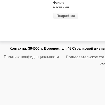
Фильтр
масляный
ВАЗ-2105
Подробнее
(MANN) W
914/2
Контакты:
394000, г. Воронеж, ул. 45 Стрелковой дивизии
Политика конфиденциальности
Пользовательское со
2026