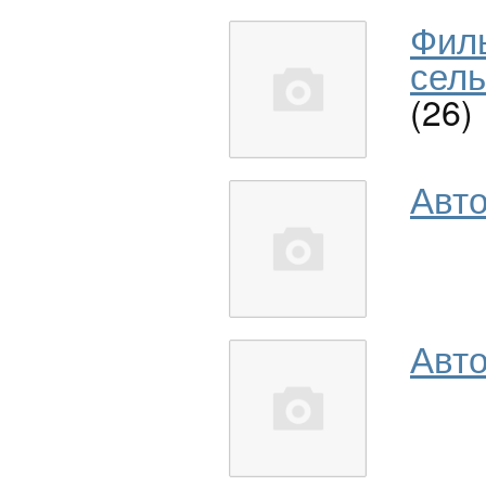
Фил
сель
(26)
Авт
Авто