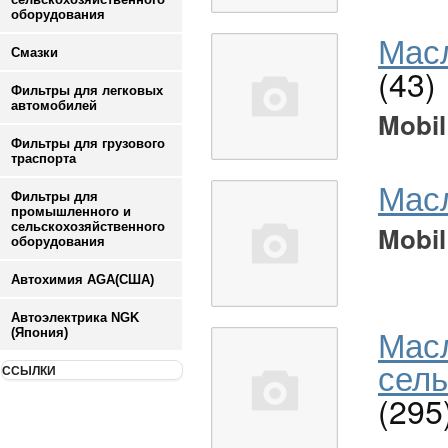
оборудования
Масл
Смазки
(43)
Фильтры для легковых
автомобилей
Mobil
Фильтры для грузового
траспорта
Мас
Фильтры для
промышленного и
сельскохозяйственного
Mobil
оборудования
Автохимия AGA(США)
Автоэлектрика NGK
Мас
(Япония)
сель
ССЫЛКИ
(295