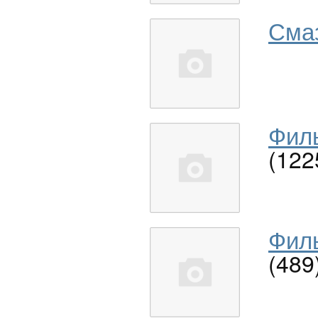
Сма
Филь
(122
Филь
(489