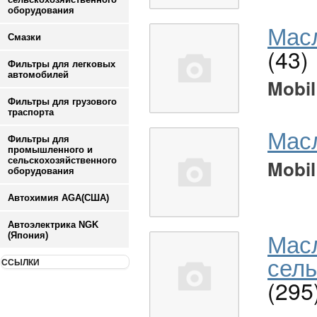
оборудования
Масл
Смазки
(43)
Фильтры для легковых
автомобилей
Mobil
Фильтры для грузового
траспорта
Мас
Фильтры для
промышленного и
сельскохозяйственного
Mobil
оборудования
Автохимия AGA(США)
Автоэлектрика NGK
Мас
(Япония)
сель
ССЫЛКИ
(295