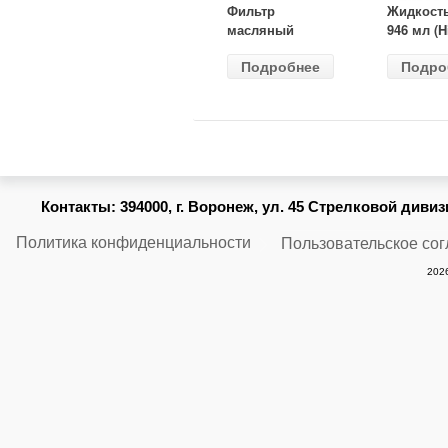
Фильтр
Жидкост
масляный
946 мл (H
ВАЗ-2105
Gear) HG
Подробнее
Подро
(MANN) W
бесцветн
914/2
Контакты:
394000, г. Воронеж, ул. 45 Стрелковой дивизии
Политика конфиденциальности
Пользовательское со
2026