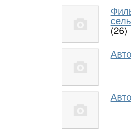
Фил
сель
(26)
Авт
Авто