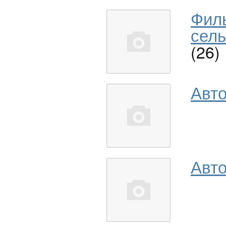
Фил
сель
(26)
Авт
Авто