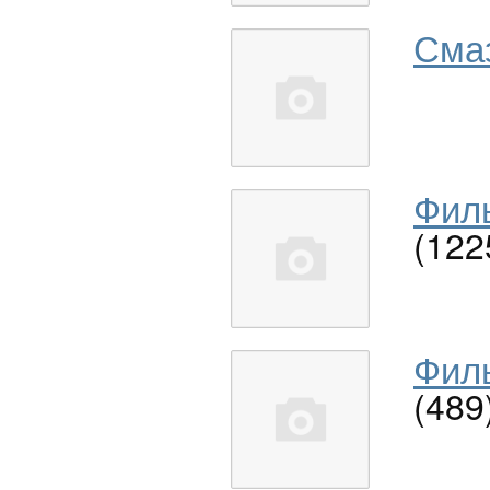
Сма
Филь
(122
Филь
(489