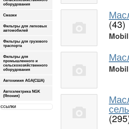
оборудования
Масл
Смазки
(43)
Фильтры для легковых
автомобилей
Mobil
Фильтры для грузового
траспорта
Мас
Фильтры для
промышленного и
сельскохозяйственного
Mobil
оборудования
Автохимия AGA(США)
Автоэлектрика NGK
Мас
(Япония)
сель
ССЫЛКИ
(295