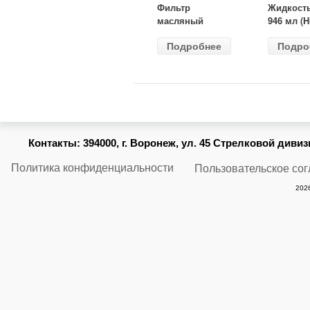
Фильтр
Жидкост
масляный
946 мл (H
ВАЗ-2105
Gear) HG
Подробнее
Подро
(MANN) W
бесцветн
914/2
Контакты:
394000, г. Воронеж, ул. 45 Стрелковой дивизии
Политика конфиденциальности
Пользовательское со
2026