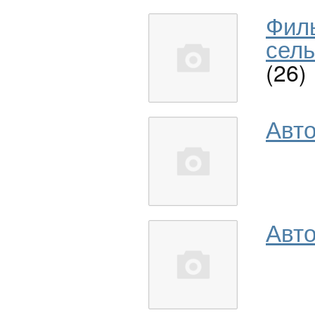
Фил
сель
(26)
Авт
Авто