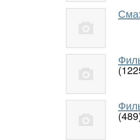
Сма
Филь
(122
Филь
(489