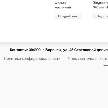
Фильтр
Жидкост
масляный
946 мл (H
ВАЗ-2105
Gear) HG
Подробнее
Подро
(MANN) W
бесцветн
914/2
Контакты:
394000, г. Воронеж, ул. 45 Стрелковой дивизии
Политика конфиденциальности
Пользовательское со
2026