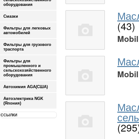
оборудования
Масл
Смазки
(43)
Фильтры для легковых
автомобилей
Mobil
Фильтры для грузового
траспорта
Мас
Фильтры для
промышленного и
сельскохозяйственного
Mobil
оборудования
Автохимия AGA(США)
Автоэлектрика NGK
Мас
(Япония)
сель
ССЫЛКИ
(295