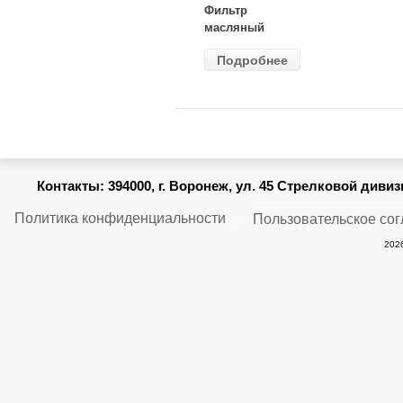
Фильтр
масляный
ВАЗ-2105
Подробнее
(MANN) W
914/2
Контакты:
394000, г. Воронеж, ул. 45 Стрелковой дивизии
Политика конфиденциальности
Пользовательское со
2026