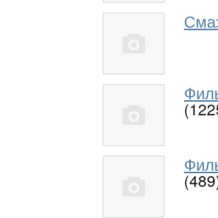
Сма
Филь
(122
Филь
(489