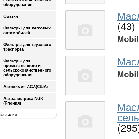
оборудования
Масл
Смазки
(43)
Фильтры для легковых
автомобилей
Mobil
Фильтры для грузового
траспорта
Мас
Фильтры для
промышленного и
сельскохозяйственного
Mobil
оборудования
Автохимия AGA(США)
Автоэлектрика NGK
Мас
(Япония)
сель
ССЫЛКИ
(295