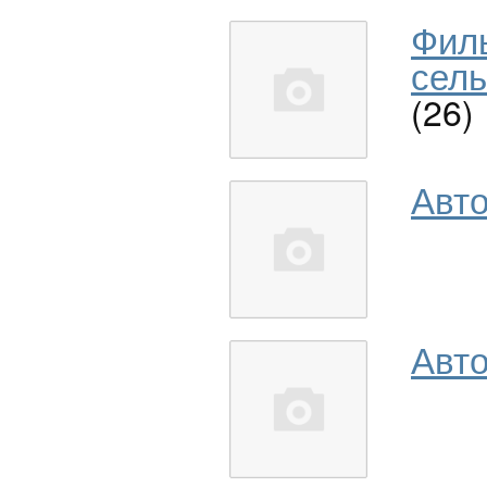
Фил
сель
(26)
Авт
Авто