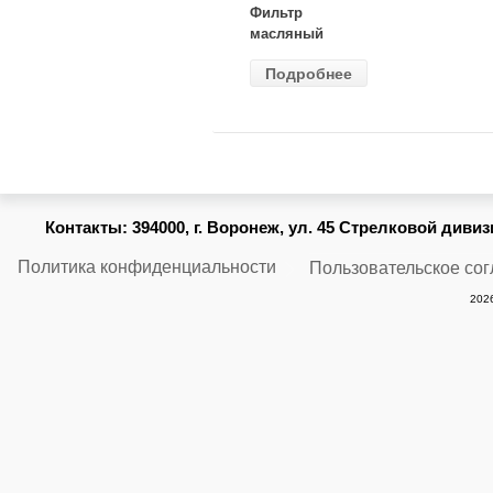
Фильтр
масляный
ВАЗ-2105
Подробнее
(MANN) W
914/2
Контакты:
394000, г. Воронеж, ул. 45 Стрелковой дивизии
Политика конфиденциальности
Пользовательское со
2026