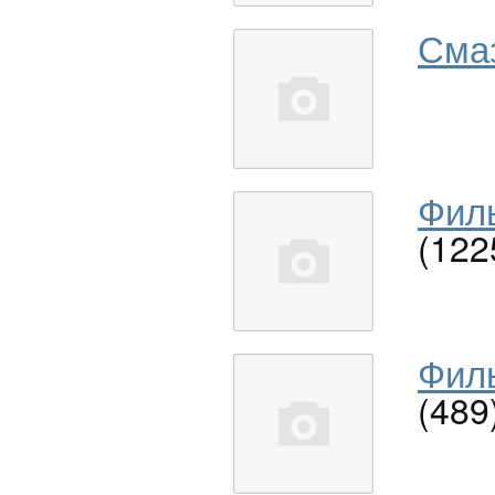
Сма
Филь
(122
Филь
(489