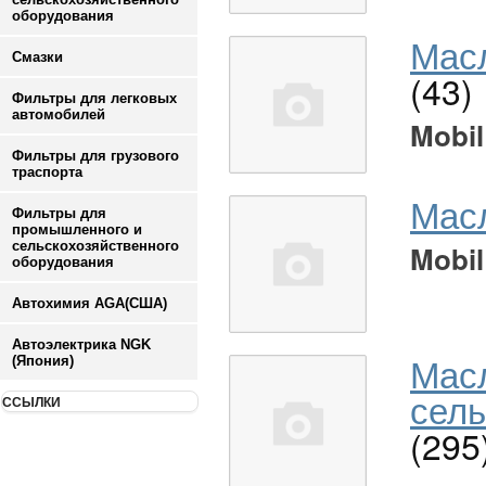
оборудования
Масл
Смазки
(43)
Фильтры для легковых
автомобилей
Mobil
Фильтры для грузового
траспорта
Мас
Фильтры для
промышленного и
сельскохозяйственного
Mobil
оборудования
Автохимия AGA(США)
Автоэлектрика NGK
Мас
(Япония)
сель
ССЫЛКИ
(295