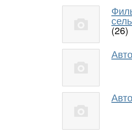
Фил
сель
(26)
Авт
Авто