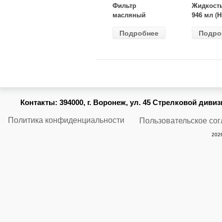
Фильтр
Жидкост
масляный
946 мл (H
ВАЗ-2105
Gear) HG
Подробнее
Подро
(MANN) W
бесцветн
914/2
Контакты:
394000, г. Воронеж, ул. 45 Стрелковой дивизии
Политика конфиденциальности
Пользовательское со
2026