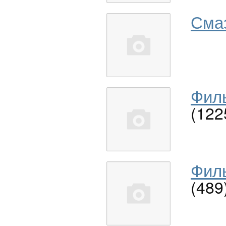
Сма
Филь
(122
Филь
(489