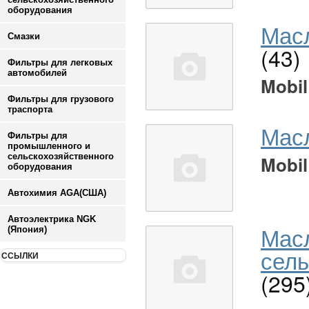
оборудования
Масл
Смазки
(43)
Фильтры для легковых
автомобилей
Mobil
Фильтры для грузового
траспорта
Мас
Фильтры для
промышленного и
сельскохозяйственного
Mobil
оборудования
Автохимия AGA(США)
Автоэлектрика NGK
Мас
(Япония)
сель
ССЫЛКИ
(295