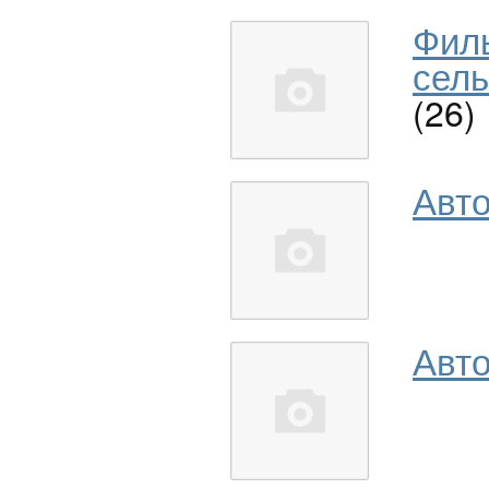
Фил
сель
(26)
Авт
Авто