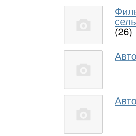
Фил
сель
(26)
Авт
Авто