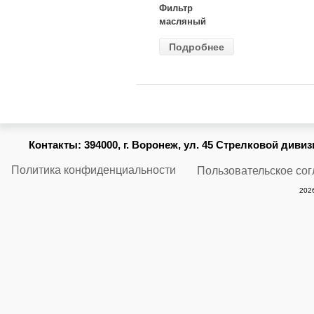
Фильтр
масляный
ВАЗ-2105
Подробнее
(MANN) W
914/2
Контакты:
394000, г. Воронеж, ул. 45 Стрелковой дивизии
Политика конфиденциальности
Пользовательское со
2026