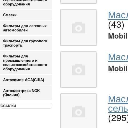
оборудования
Масл
Смазки
(43)
Фильтры для легковых
автомобилей
Mobil
Фильтры для грузового
траспорта
Мас
Фильтры для
промышленного и
сельскохозяйственного
Mobil
оборудования
Автохимия AGA(США)
Автоэлектрика NGK
Мас
(Япония)
сель
ССЫЛКИ
(295