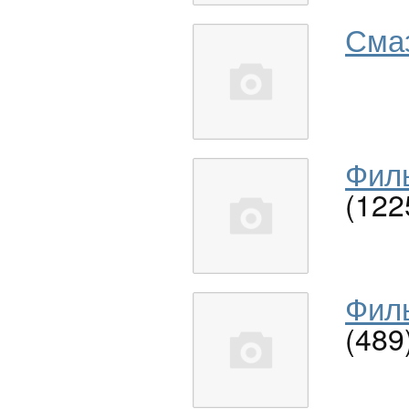
Сма
Филь
(122
Филь
(489