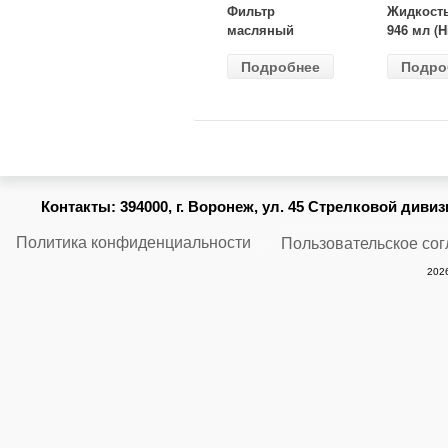
Фильтр
Жидкост
масляный
946 мл (H
ВАЗ-2105
Gear) HG
Подробнее
Подро
(MANN) W
бесцветн
914/2
Контакты:
394000, г. Воронеж, ул. 45 Стрелковой дивизии
Политика конфиденциальности
Пользовательское со
2026