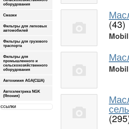
оборудования
Масл
Смазки
(43)
Фильтры для легковых
автомобилей
Mobil
Фильтры для грузового
траспорта
Мас
Фильтры для
промышленного и
сельскохозяйственного
Mobil
оборудования
Автохимия AGA(США)
Автоэлектрика NGK
Мас
(Япония)
сель
ССЫЛКИ
(295