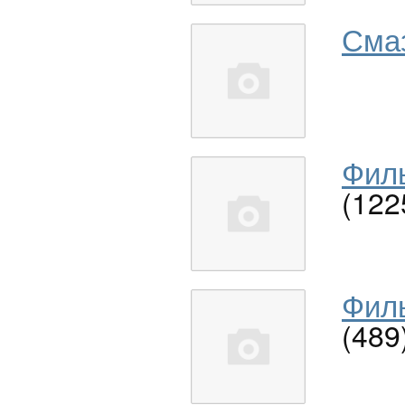
Сма
Филь
(122
Филь
(489