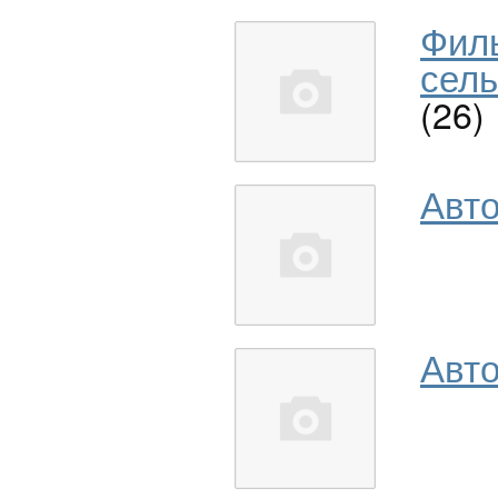
Фил
сель
(26)
Авт
Авто