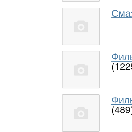
Сма
Филь
(122
Филь
(489