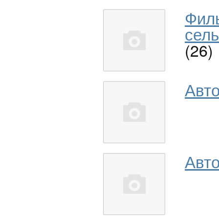
Фил
сель
(26)
Авт
Авто