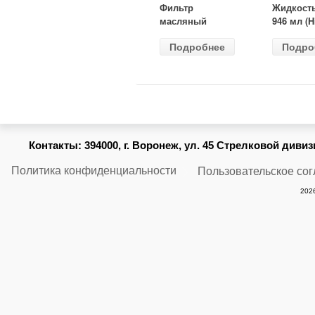
Фильтр
Жидкост
масляный
946 мл (H
ВАЗ-2105
Gear) HG
Подробнее
Подро
(MANN) W
бесцветн
914/2
Контакты:
394000, г. Воронеж, ул. 45 Стрелковой дивизии
Политика конфиденциальности
Пользовательское со
2026