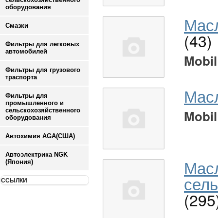
оборудования
Масл
Смазки
(43)
Фильтры для легковых
автомобилей
Mobil
Фильтры для грузового
траспорта
Мас
Фильтры для
промышленного и
сельскохозяйственного
Mobil
оборудования
Автохимия AGA(США)
Автоэлектрика NGK
Мас
(Япония)
сель
ССЫЛКИ
(295