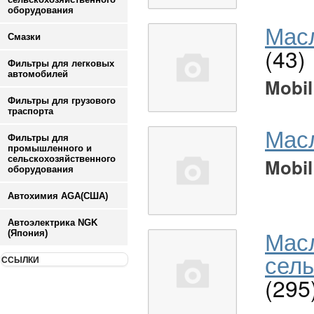
оборудования
Масл
Смазки
(43)
Фильтры для легковых
автомобилей
Mobil
Фильтры для грузового
траспорта
Мас
Фильтры для
промышленного и
сельскохозяйственного
Mobil
оборудования
Автохимия AGA(США)
Автоэлектрика NGK
Мас
(Япония)
сель
ССЫЛКИ
(295