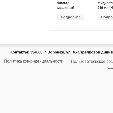
Фильтр
Жидкост
масляный
946 мл (H
ВАЗ-2105
Gear) HG
Подробнее
Подро
(MANN) W
бесцветн
914/2
Контакты:
394000, г. Воронеж, ул. 45 Стрелковой дивизии
Политика конфиденциальности
Пользовательское со
2026