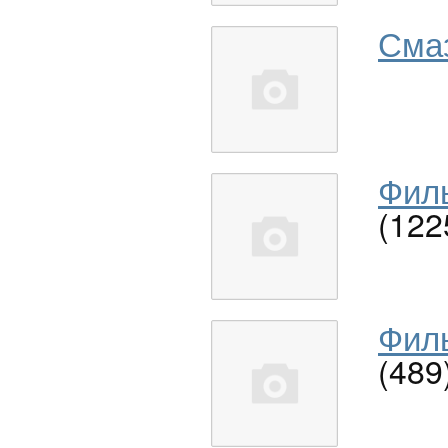
Сма
Филь
(122
Филь
(489