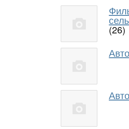
Фил
сель
(26)
Авт
Авто