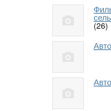
Фил
сель
(26)
Авт
Авто