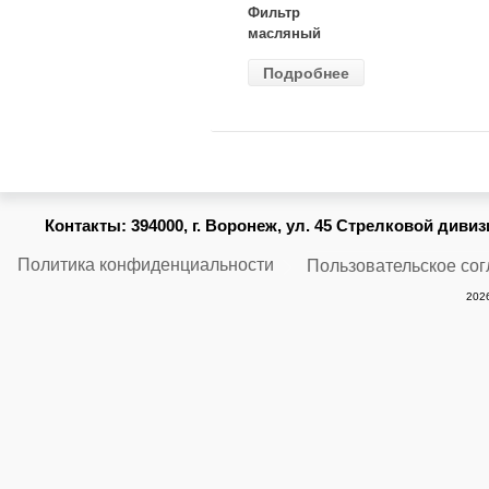
Фильтр
масляный
ВАЗ-2105
Подробнее
(MANN) W
914/2
Контакты:
394000, г. Воронеж, ул. 45 Стрелковой дивизии
Политика конфиденциальности
Пользовательское со
2026