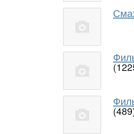
Сма
Филь
(122
Филь
(489