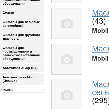
оборудования
Масл
Смазки
(43)
Фильтры для легковых
автомобилей
Mobil
Фильтры для грузового
траспорта
Мас
Фильтры для
промышленного и
сельскохозяйственного
Mobil
оборудования
Автохимия AGA(США)
Автоэлектрика NGK
Мас
(Япония)
сель
ССЫЛКИ
(295