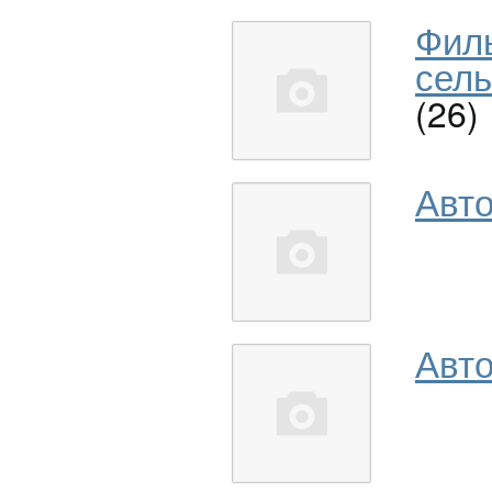
Фил
сель
(26)
Авт
Авто