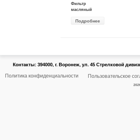
Фильтр
масляный
ВАЗ-2105
Подробнее
(MANN) W
914/2
Контакты:
394000, г. Воронеж, ул. 45 Стрелковой дивизии
Политика конфиденциальности
Пользовательское со
2026