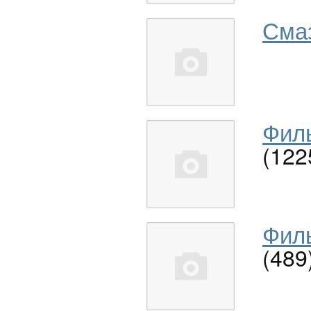
Сма
Филь
(122
Филь
(489