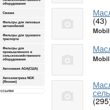
оборудования
Масл
Смазки
(43)
Фильтры для легковых
автомобилей
Mobil
Фильтры для грузового
траспорта
Мас
Фильтры для
промышленного и
сельскохозяйственного
Mobil
оборудования
Автохимия AGA(США)
Автоэлектрика NGK
Мас
(Япония)
сель
ССЫЛКИ
(295