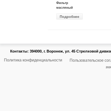
Фильтр
масляный
ВАЗ-2105
Подробнее
(MANN) W
914/2
Контакты:
394000, г. Воронеж, ул. 45 Стрелковой дивизии
Политика конфиденциальности
Пользовательское со
2026