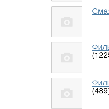
Сма
Филь
(122
Филь
(489