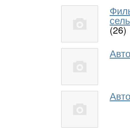
Фил
сель
(26)
Авт
Авто