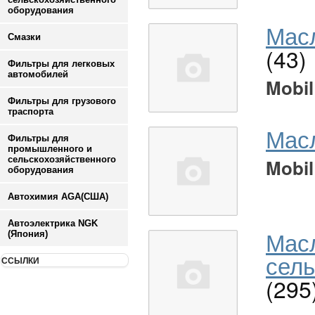
оборудования
Масл
Смазки
(43)
Фильтры для легковых
автомобилей
Mobil
Фильтры для грузового
траспорта
Мас
Фильтры для
промышленного и
сельскохозяйственного
Mobil
оборудования
Автохимия AGA(США)
Автоэлектрика NGK
Мас
(Япония)
сель
ССЫЛКИ
(295