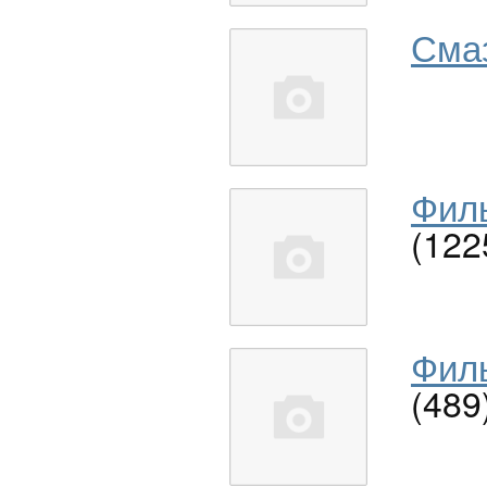
Сма
Филь
(122
Филь
(489