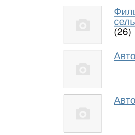
Фил
сель
(26)
Авт
Авто