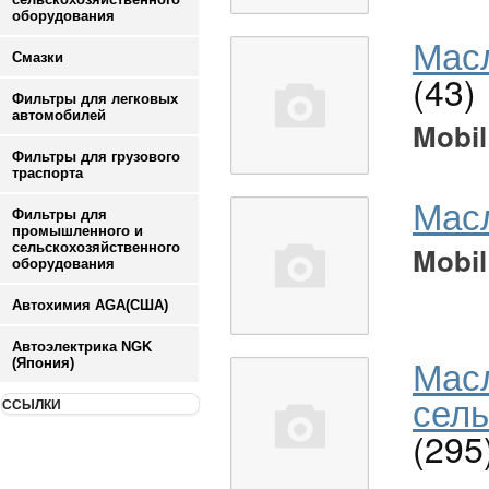
оборудования
Масл
Смазки
(43)
Фильтры для легковых
автомобилей
Mobil
Фильтры для грузового
траспорта
Мас
Фильтры для
промышленного и
сельскохозяйственного
Mobil
оборудования
Автохимия AGA(США)
Автоэлектрика NGK
Мас
(Япония)
сель
ССЫЛКИ
(295