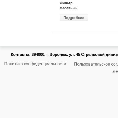
Фильтр
масляный
ВАЗ-2105
Подробнее
(MANN) W
914/2
Контакты:
394000, г. Воронеж, ул. 45 Стрелковой дивизии
Политика конфиденциальности
Пользовательское со
2026