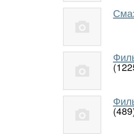
Сма
Филь
(122
Филь
(489