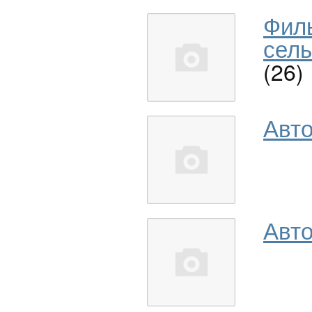
Фил
сель
(26)
Авт
Авто