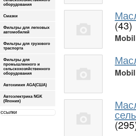
оборудования
Масл
Смазки
(43)
Фильтры для легковых
автомобилей
Mobil
Фильтры для грузового
траспорта
Мас
Фильтры для
промышленного и
сельскохозяйственного
Mobil
оборудования
Автохимия AGA(США)
Автоэлектрика NGK
Мас
(Япония)
сель
ССЫЛКИ
(295