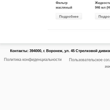
Фильтр
Жидкост
масляный
946 мл (H
ВАЗ-2105
Gear) HG
Подробнее
Подро
(MANN) W
бесцветн
914/2
Контакты:
394000, г. Воронеж, ул. 45 Стрелковой дивизии
Политика конфиденциальности
Пользовательское со
2026